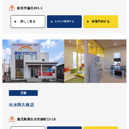
姶良市脇元491-1
詳しく見る
来場予約する
カタログ請求する
店舗
出水阿久根店
鹿児島県出水市緑町13-18