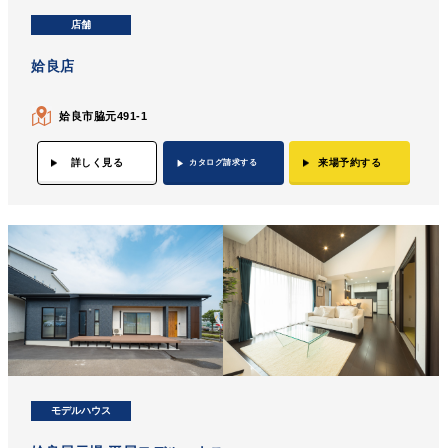
店舗
姶良店
姶良市脇元491-1
詳しく見る
来場予約する
カタログ請求する
モデルハウス