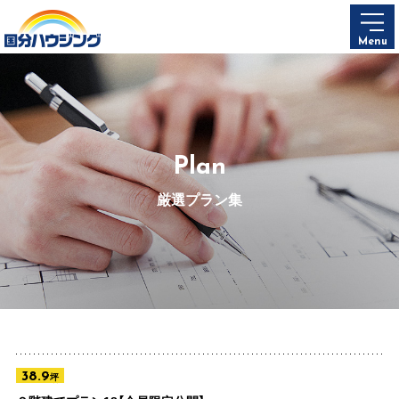
Menu
Plan
厳選プラン集
38.9
坪