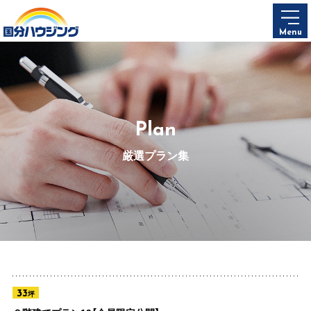
Menu
Plan
厳選プラン集
33
坪