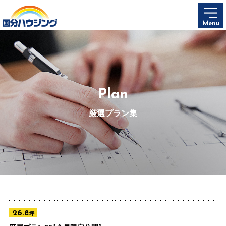
Menu
Plan
厳選プラン集
26.8
坪