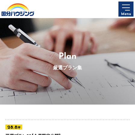
Menu
Plan
厳選プラン集
28.8
坪