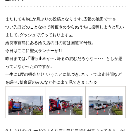
またしても約1か月ぶりの投稿となります、広報の池田です☺
つい先ほどのことなので興奮冷めやらぬうちに投稿しようと思い
まして、ダッシュで打っております💻
姶良市宮島にある姶良店の目の前は国道10号線。
今日はここに聖火ランナーが！！
昨日までは、「通行止めか～、帰るの混むだろうな～・・・」としか思
っていなかったのですが、
一生に1度の機会だ！ということに気づき、ネットで出走時間など
を調べ、姶良店のみんなと外に出て見てきました☺
久しぶりのパレードのような雰囲気に気持ちが高ぶってきました！